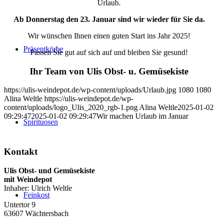
Urlaub.
Ab Donnerstag den 23. Januar sind wir wieder für Sie da.
Wir wünschen Ihnen einen guten Start ins Jahr 2025!
Präsentkörbe
Passen Sie gut auf sich auf und bleiben Sie gesund!
Ihr Team von Ulis Obst- u. Gemüsekiste
https://ulis-weindepot.de/wp-content/uploads/Urlaub.jpg
1080
1080
Alina Weltle
https://ulis-weindepot.de/wp-
content/uploads/logo_Ulis_2020_rgb-1.png
Alina Weltle
2025-01-02
09:29:47
2025-01-02 09:29:47
Wir machen Urlaub im Januar
Spirituosen
Kontakt
Ulis Obst- und Gemüsekiste
mit Weindepot
Inhaber: Ulrich Weltle
Feinkost
Untertor 9
63607 Wächtersbach