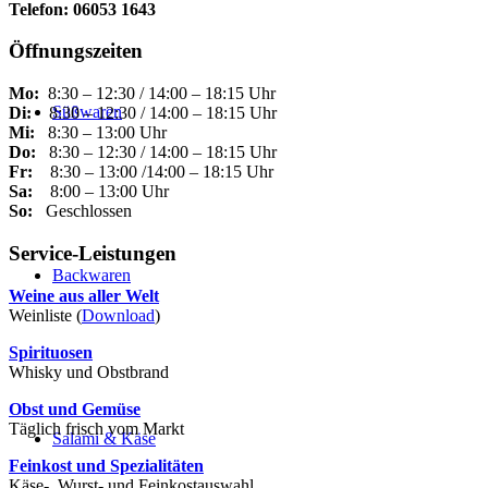
Telefon: 06053 1643
Öffnungszeiten
Mo:
8:30 – 12:30 / 14:00 – 18:15 Uhr
Süßwaren
Di:
8:30 – 12:30 / 14:00 – 18:15 Uhr
Mi:
8:30 – 13:00 Uhr
Do:
8:30 – 12:30 / 14:00 – 18:15 Uhr
Fr:
8:30 – 13:00 /14:00 – 18:15 Uhr
Sa:
8:00 – 13:00 Uhr
So:
Geschlossen
Service-Leistungen
Backwaren
Weine aus aller Welt
Weinliste (
Download
)
Spirituosen
Whisky und Obstbrand
Obst und Gemüse
Täglich frisch vom Markt
Salami & Käse
Feinkost und Spezialitäten
Käse-, Wurst- und Feinkostauswahl